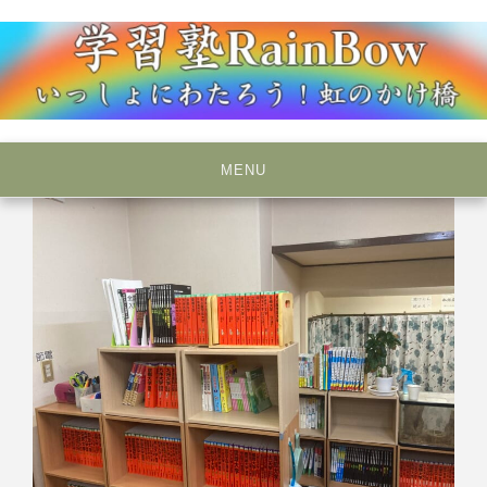
Skip
to
content
いっしょにわたろう！虹のかけ橋
学習塾RainBow
MENU