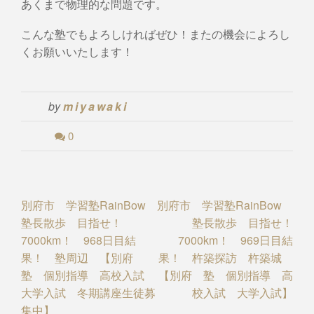
あくまで物理的な問題です。
こんな塾でもよろしければぜひ！またの機会によろし
くお願いいたします！
by
miyawaki
0
Post
別府市 学習塾RainBow
別府市 学習塾RainBow
塾長散歩 目指せ！
塾長散歩 目指せ！
navigation
7000km！ 968日目結
7000km！ 969日目結
果！ 塾周辺 【別府
果！ 杵築探訪 杵築城
塾 個別指導 高校入試
【別府 塾 個別指導 高
大学入試 冬期講座生徒募
校入試 大学入試】
集中】