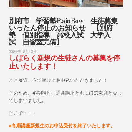
別府市 学習塾RainBow 生徒募集
いったん停止のお知らせ 【別府
塾 個別指導 高校入試 大学入
試 自習室完備】
2024年12月13日
しばらく新規の生徒さんの募集を停
止いたします！
ここ最近、立て続けにお申込いただきました！
そのため、冬期講座、通常講座ともにほぼ満席となっ
てしまいました。
そこで・・・
※冬期講座新規生のお申込受付を終了いたします。