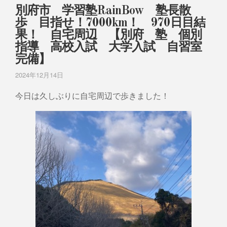
別府市 学習塾RainBow 塾長散
歩 目指せ！7000km！ 970日目結
果！ 自宅周辺 【別府 塾 個別
指導 高校入試 大学入試 自習室
完備】
2024年12月14日
今日は久しぶりに自宅周辺で歩きました！