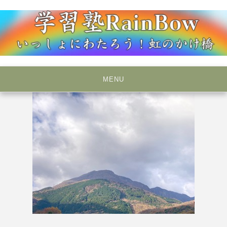
Skip
to
content
いっしょにわたろう！虹のかけ橋
学習塾RainBow
MENU