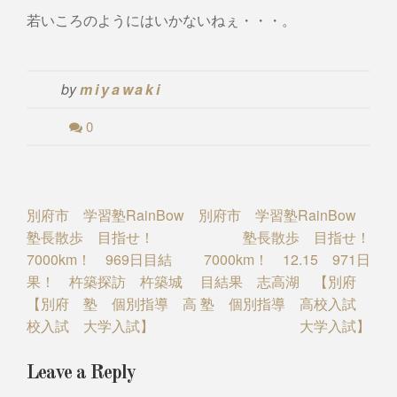
若いころのようにはいかないねぇ・・・。
by
miyawaki
0
Post
別府市 学習塾RainBow
別府市 学習塾RainBow
塾長散歩 目指せ！
塾長散歩 目指せ！
navigation
7000km！ 969日目結
7000km！ 12.15 971日
果！ 杵築探訪 杵築城
目結果 志高湖 【別府
【別府 塾 個別指導 高
塾 個別指導 高校入試
校入試 大学入試】
大学入試】
Leave a Reply