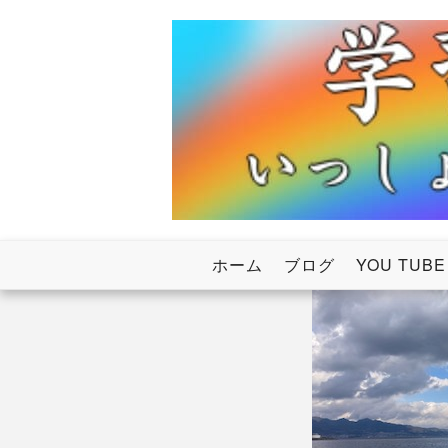
Skip
to
content
いっしょにわたろう！虹のかけ橋
学習塾RainB
ホーム
ブログ
YOU TUBE