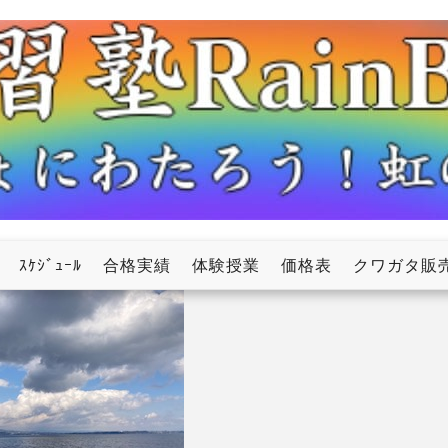
ow
ｽｹｼﾞｭｰﾙ
合格実績
体験授業
価格表
クワガタ販