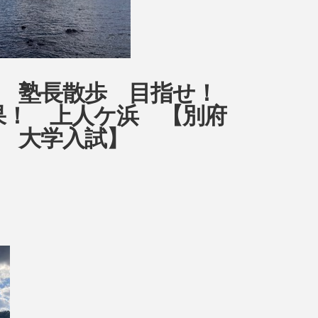
ow 塾長散歩 目指せ！
目結果！ 上人ケ浜 【別府
 大学入試】