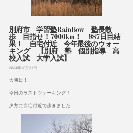
別府市 学習塾RainBow 塾長散
歩 目指せ！7000km！ 987日目結
果！ 自宅付近 今年最後のウォー
キング 【別府 塾 個別指導 高
校入試 大学入試】
2024年12月31日
大晦日！
今日のラストウォーキング！
夕方に自宅付近で歩きました！