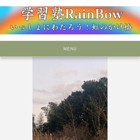
Skip
to
content
いっしょにわたろう！虹のかけ橋
学習塾RainBow
MENU