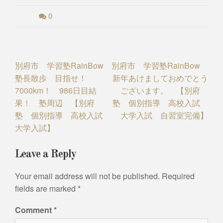
0
Post
別府市 学習塾RainBow
別府市 学習塾RainBow
塾長散歩 目指せ！
新年あけましておめでとう
navigation
7000km！ 986日目結
ございます。 【別府
果！ 塾周辺 【別府
塾 個別指導 高校入試
塾 個別指導 高校入試
大学入試 自習室完備】
大学入試】
Leave a Reply
Your email address will not be published.
Required
fields are marked
*
Comment
*