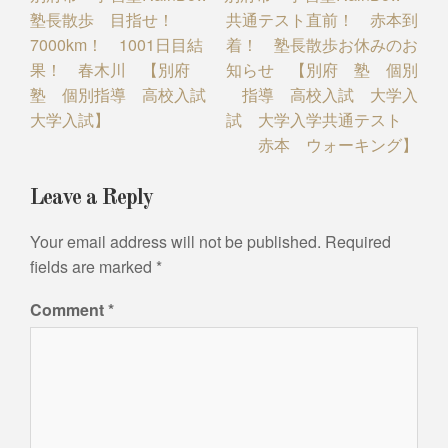
塾長散歩 目指せ！
共通テスト直前！ 赤本到
navigation
7000km！ 1001日目結
着！ 塾長散歩お休みのお
果！ 春木川 【別府
知らせ 【別府 塾 個別
塾 個別指導 高校入試
指導 高校入試 大学入
大学入試】
試 大学入学共通テスト
赤本 ウォーキング】
Leave a Reply
Your email address will not be published.
Required
fields are marked
*
Comment
*