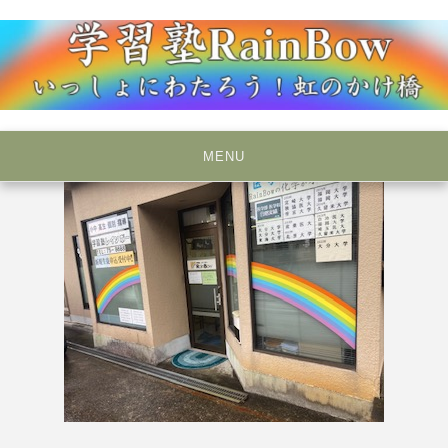
Skip
to
content
いっしょにわたろう！虹のかけ橋
学習塾RainBow
MENU