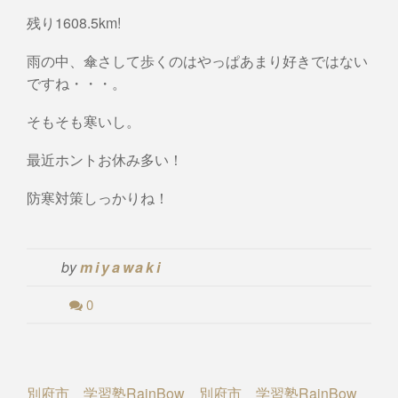
残り1608.5km!
雨の中、傘さして歩くのはやっぱあまり好きではない
ですね・・・。
そもそも寒いし。
最近ホントお休み多い！
防寒対策しっかりね！
by
miyawaki
0
Post
別府市 学習塾RainBow
別府市 学習塾RainBow