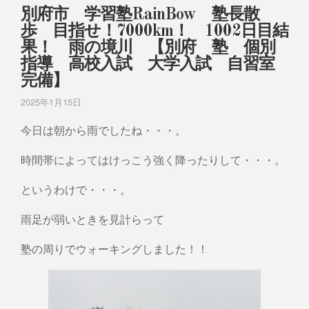
別府市 学習塾RainBow 塾長散
歩 目指せ！7000km！ 1002日目結
果！ 雨の境川 【別府 塾 個別
指導 高校入試 大学入試 自習室
完備】
2025年1月15日
今日は朝から雨でしたね・・・。
時間帯によってはけっこう強く降ったりして・・・。
というわけで・・・。
雨足が弱いときを見計らって
塾の周りでウォーキングしました！！