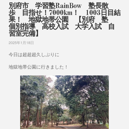
別府市 学習塾RainBow 塾長散
歩 目指せ！7000km！ 1003日目結
果！ 地獄地帯公園 【別府 塾
個別指導 高校入試 大学入試 自
習室完備】
2025年1月18日
今日は超超超久しぶりに
地獄地帯公園に行きました！