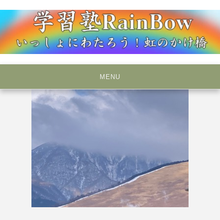
Skip
to
content
いっしょにわたろう！虹のかけ橋
学習塾RainBow
MENU