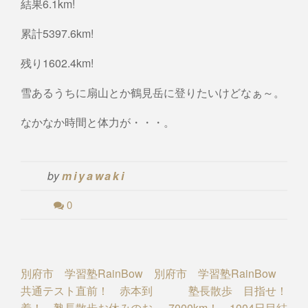
結果6.1km!
累計5397.6km!
残り1602.4km!
雪あるうちに扇山とか鶴見岳に登りたいけどなぁ～。
なかなか時間と体力が・・・。
by
miyawaki
0
Post
別府市 学習塾RainBow
別府市 学習塾RainBow
共通テスト直前！ 赤本到
塾長散歩 目指せ！
navigation
着！ 塾長散歩お休みのお
7000km！ 1004日目結