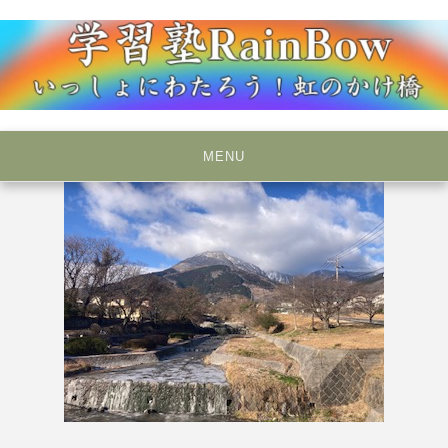
Skip
to
content
いっしょにわたろう！虹のかけ橋
学習塾RainBow
MENU