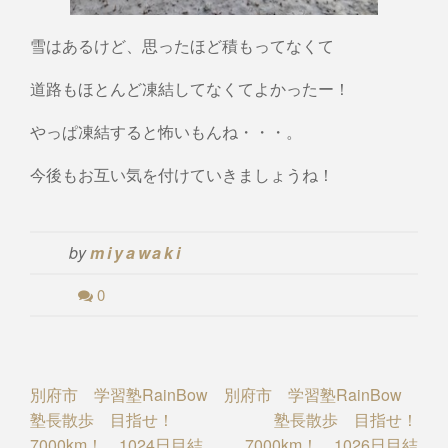
雪はあるけど、思ったほど積もってなくて
道路もほとんど凍結してなくてよかったー！
やっぱ凍結すると怖いもんね・・・。
今後もお互い気を付けていきましょうね！
by
miyawaki
0
Post
別府市 学習塾RainBow
別府市 学習塾RainBow
塾長散歩 目指せ！
塾長散歩 目指せ！
navigation
7000km！ 1024日目結
7000km！ 1026日目結