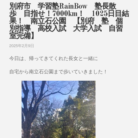
別府市 学習塾RainBow 塾長散
歩 目指せ！7000km！ 1025日目結
果！ 南立石公園 【別府 塾 個
別指導 高校入試 大学入試 自習
室完備】
2025年2月9日
今日は、帰ってきてくれた長女と一緒に
自宅から南立石公園まで歩いていきました！