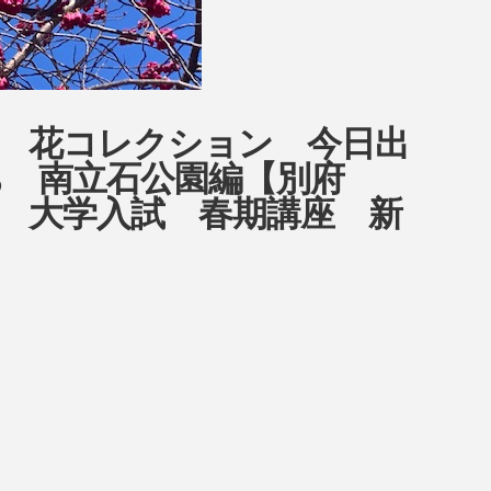
ow 花コレクション 今日出
ち 南立石公園編【別府
 大学入試 春期講座 新