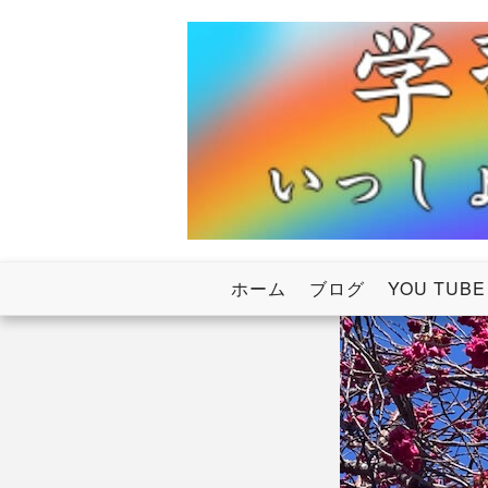
Skip
to
content
いっしょにわたろう！虹のかけ橋
学習塾RainB
ホーム
ブログ
YOU TUBE