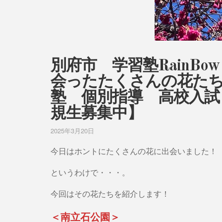
別府市 学習塾RainB
会ったたくさんの花た
塾 個別指導 高校入試
規生募集中】
2025年3月20日
今日はホントにたくさんの花に出会いました！
というわけで・・・。
今回はその花たちを紹介します！
＜南立石公園＞