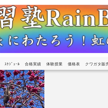
ow
ｽｹｼﾞｭｰﾙ
合格実績
体験授業
価格表
クワガタ販