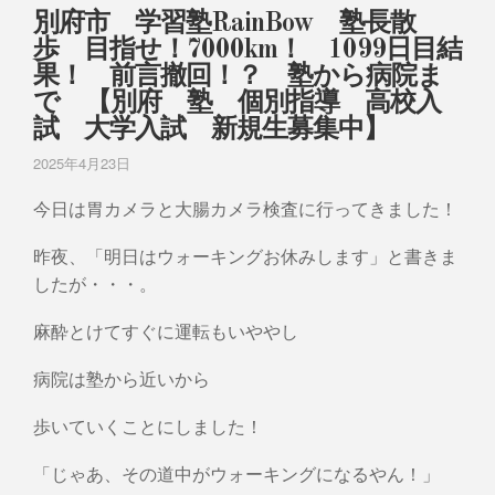
別府市 学習塾RainBow 塾長散
歩 目指せ！7000km！ 1099日目結
果！ 前言撤回！？ 塾から病院ま
で 【別府 塾 個別指導 高校入
試 大学入試 新規生募集中】
2025年4月23日
今日は胃カメラと大腸カメラ検査に行ってきました！
昨夜、「明日はウォーキングお休みします」と書きま
したが・・・。
麻酔とけてすぐに運転もいややし
病院は塾から近いから
歩いていくことにしました！
「じゃあ、その道中がウォーキングになるやん！」