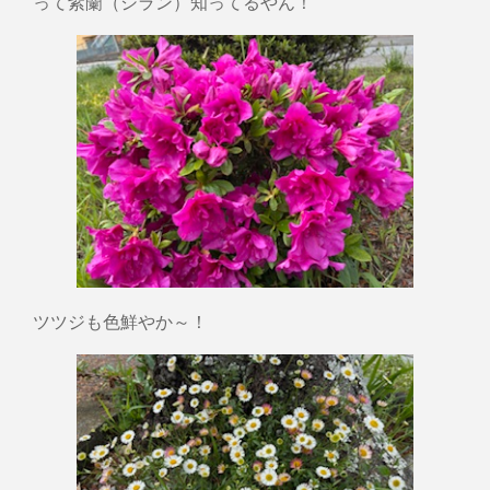
って紫蘭（シラン）知ってるやん！
ツツジも色鮮やか～！