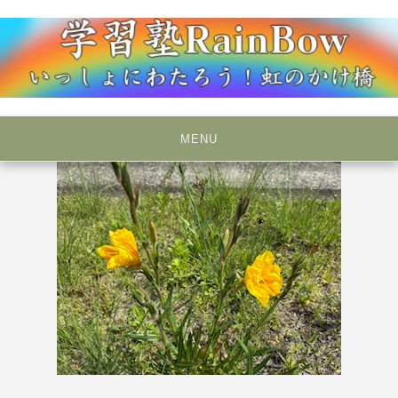
Skip
to
content
いっしょにわたろう！虹のかけ橋
学習塾RainBow
MENU