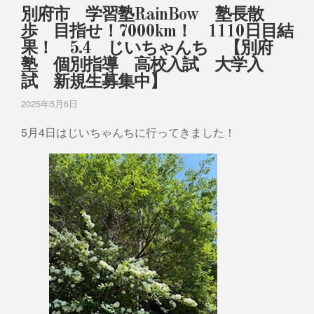
別府市 学習塾RainBow 塾長散
歩 目指せ！7000km！ 1110日目結
果！ 5.4 じいちゃんち 【別府
塾 個別指導 高校入試 大学入
試 新規生募集中】
2025年5月6日
5月4日はじいちゃんちに行ってきました！