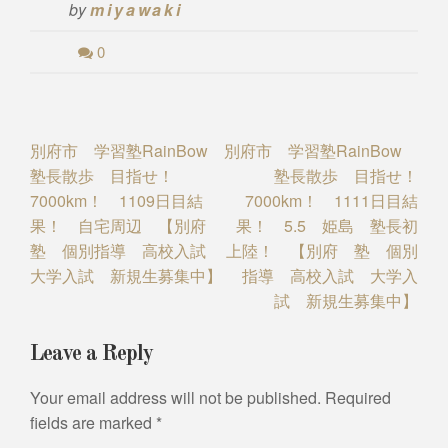
by
miyawaki
0
Post
別府市 学習塾RainBow
別府市 学習塾RainBow
塾長散歩 目指せ！
塾長散歩 目指せ！
navigation
7000km！ 1109日目結
7000km！ 1111日目結
果！ 自宅周辺 【別府
果！ 5.5 姫島 塾長初
塾 個別指導 高校入試
上陸！ 【別府 塾 個別
大学入試 新規生募集中】
指導 高校入試 大学入
試 新規生募集中】
Leave a Reply
Your email address will not be published.
Required
fields are marked
*