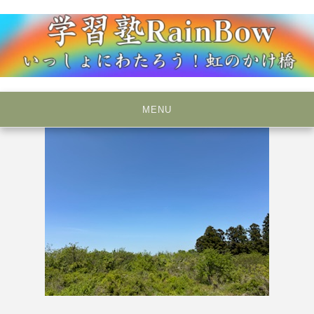
Skip
to
content
いっしょにわたろう！虹のかけ橋
学習塾RainBow
MENU