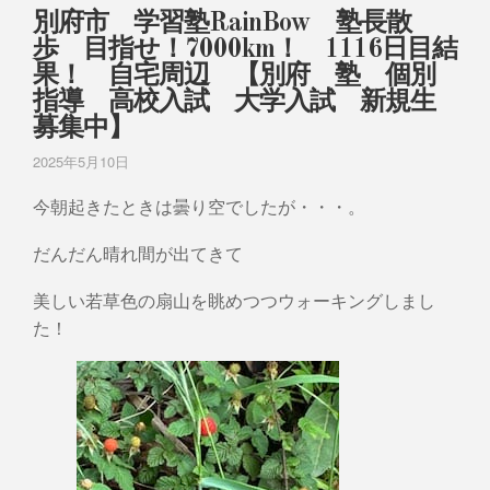
別府市 学習塾RainBow 塾長散
歩 目指せ！7000km！ 1116日目結
果！ 自宅周辺 【別府 塾 個別
指導 高校入試 大学入試 新規生
募集中】
2025年5月10日
今朝起きたときは曇り空でしたが・・・。
だんだん晴れ間が出てきて
美しい若草色の扇山を眺めつつウォーキングしまし
た！