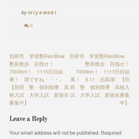
by
miyawaki
0
Post
別府市 学習塾RainBow
別府市 学習塾RainBow
塾長散歩 目指せ！
塾長散歩 目指せ！
navigation
7000km！ 1115日目結
7000km！ 1117日目結
果！ 雨ですね・・・。
果！ 5.11 志高湖 【別
【別府 塾 個別指導 高
府 塾 個別指導 高校入
校入試 大学入試 新規生
試 大学入試 新規生募集
募集中】
中】
Leave a Reply
Your email address will not be published.
Required