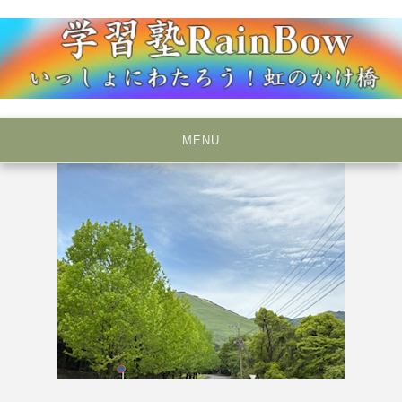
Skip
to
content
いっしょにわたろう！虹のかけ橋
学習塾RainBow
MENU