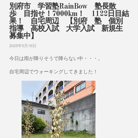
別府市 学習塾RainBow 塾長散
歩 目指せ！7000km！ 1122日目結
果！ 自宅周辺 【別府 塾 個別
指導 高校入試 大学入試 新規生
募集中】
2025年5月16日
今日は雨が降りそうで降らない中・・・。
自宅周辺でウォーキングしてきました！