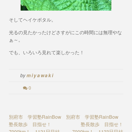
そしてヘイケボタル。
光るの見たかったけどさすがにこの時間には無理やな
ぁ～。
でも、いろいろ見れて楽しかった！
by
miyawaki
0
Post
別府市 学習塾RainBow
別府市 学習塾RainBow
塾長散歩 目指せ！
塾長散歩 目指せ！
navigation
7000km！ 1121日目結
7000km！ 1123日目結