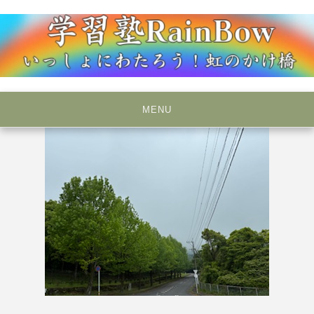
Skip
to
content
いっしょにわたろう！虹のかけ橋
学習塾RainBow
MENU