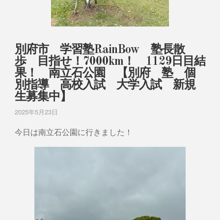
別府市 学習塾RainBow 塾長散
歩 目指せ！7000km！ 1129日目結
果！ 南立石公園 【別府 塾 個
別指導 高校入試 大学入試 新規
生募集中】
2025年5月23日
今日は南立石公園に行きました！