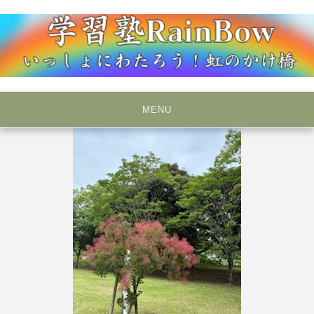
Skip
to
content
いっしょにわたろう！虹のかけ橋
学習塾RainBow
MENU