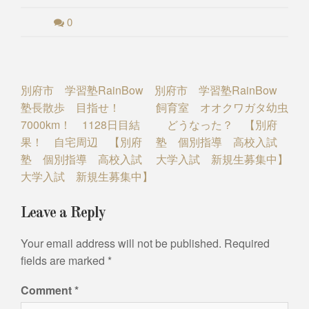
0
Post
別府市 学習塾RainBow
別府市 学習塾RainBow
塾長散歩 目指せ！
飼育室 オオクワガタ幼虫
navigation
7000km！ 1128日目結
どうなった？ 【別府
果！ 自宅周辺 【別府
塾 個別指導 高校入試
塾 個別指導 高校入試
大学入試 新規生募集中】
大学入試 新規生募集中】
Leave a Reply
Your email address will not be published.
Required
fields are marked
*
Comment
*