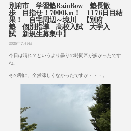
別府市 学習塾RainBow 塾長散
歩 目指せ！7000km！ 1176日目結
果！ 自宅周辺～境川 【別府
塾 個別指導 高校入試 大学入
試 新規生募集中】
2025年7月9日
今日は晴れ？というより曇りの時間帯が多かったです
ね。
その割に、全然涼しくなかったですが・・・。