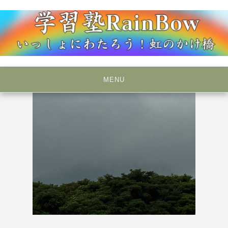
Skip
to
content
いっしょにわたろう！虹のかけ橋
学習塾RainBow
MENU