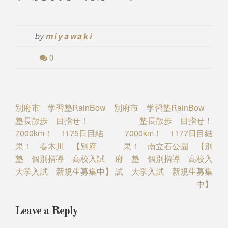
by
miyawaki
0
Post
別府市 学習塾RainBow
別府市 学習塾RainBow
塾長散歩 目指せ！
塾長散歩 目指せ！
navigation
7000km！ 1175日目結
7000km！ 1177日目結
果！ 春木川 【別府
果！ 南立石公園 【別
塾 個別指導 高校入試
府 塾 個別指導 高校入
大学入試 新規生募集中】
試 大学入試 新規生募集
中】
Leave a Reply