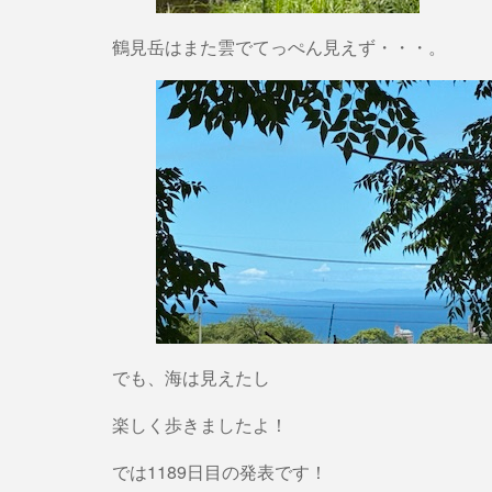
鶴見岳はまた雲でてっぺん見えず・・・。
でも、海は見えたし
楽しく歩きましたよ！
では1189日目の発表です！