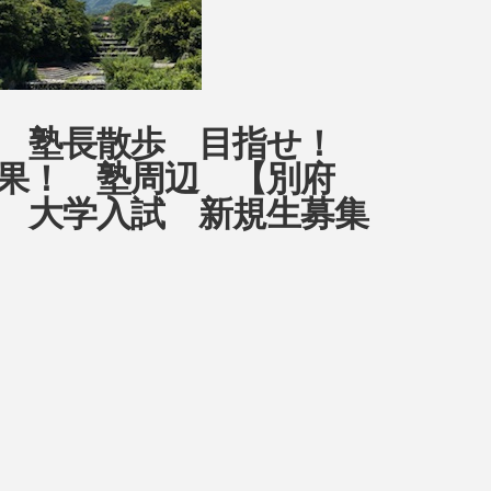
ow 塾長散歩 目指せ！
日目結果！ 塾周辺 【別府
 大学入試 新規生募集