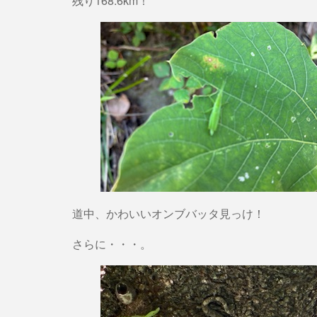
残り168.6km！
道中、かわいいオンブバッタ見っけ！
さらに・・・。