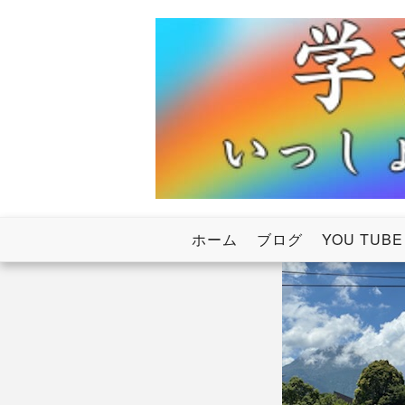
Skip
to
content
いっしょにわたろう！虹のかけ橋
学習塾RainB
ホーム
ブログ
YOU TUBE