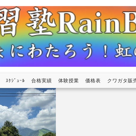
ow
ｽｹｼﾞｭｰﾙ
合格実績
体験授業
価格表
クワガタ販