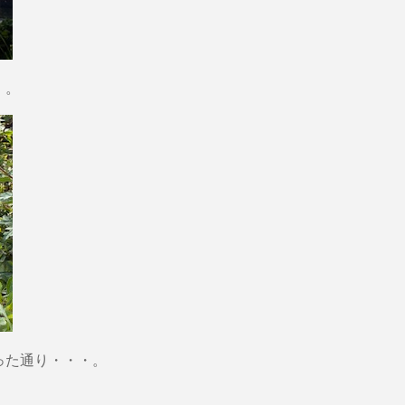
・。
った通り・・・。