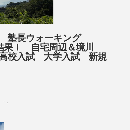
ow 塾長ウォーキング
8日目結果！ 自宅周辺＆境川
高校入試 大学入試 新規
・・。