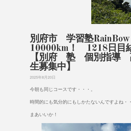
別府市 学習塾RainB
10000km！ 121
【別府 塾 個別指導 
生募集中】
2025年8月20日
今朝も同じコースです・・・。
時間的にも気分的にもしかたないんですよね・
まあいいか！