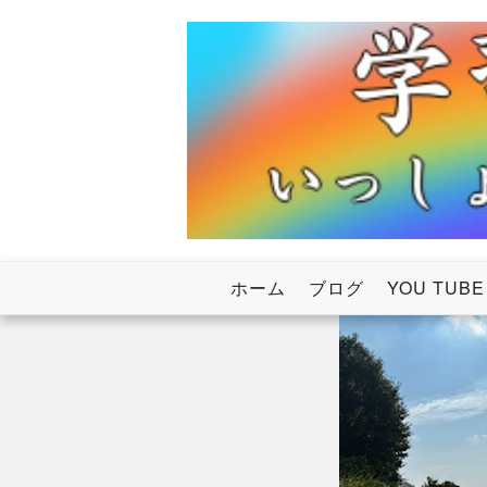
Skip
to
content
いっしょにわたろう！虹のかけ橋
学習塾RainB
ホーム
ブログ
YOU TUBE