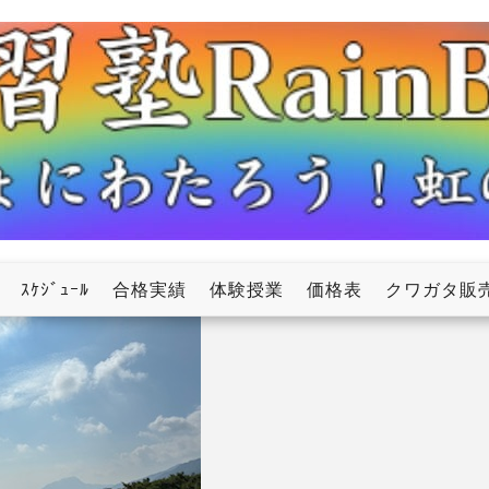
ow
ｽｹｼﾞｭｰﾙ
合格実績
体験授業
価格表
クワガタ販