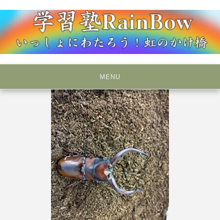
Skip
to
content
いっしょにわたろう！虹のかけ橋
学習塾RainBow
MENU