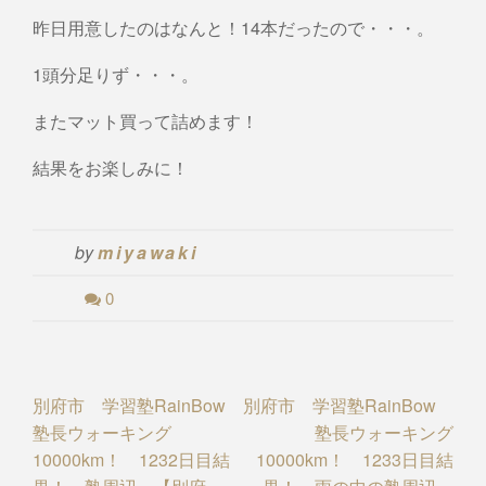
昨日用意したのはなんと！14本だったので・・・。
1頭分足りず・・・。
またマット買って詰めます！
結果をお楽しみに！
by
miyawaki
0
Post
別府市 学習塾RainBow
別府市 学習塾RainBow
塾長ウォーキング
塾長ウォーキング
navigation
10000km！ 1232日目結
10000km！ 1233日目結