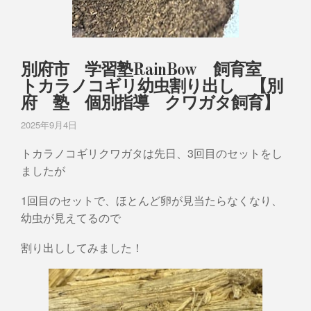
別府市 学習塾RainBow 飼育室
トカラノコギリ幼虫割り出し 【別
府 塾 個別指導 クワガタ飼育】
2025年9月4日
トカラノコギリクワガタは先日、3回目のセットをし
ましたが
1回目のセットで、ほとんど卵が見当たらなくなり、
幼虫が見えてるので
割り出ししてみました！