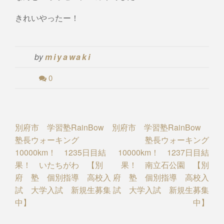
きれいやったー！
by
miyawaki
0
Post
別府市 学習塾RainBow
別府市 学習塾RainBow
塾長ウォーキング
塾長ウォーキング
navigation
10000km！ 1235日目結
10000km！ 1237日目結
果！ いたちがわ 【別
果！ 南立石公園 【別
府 塾 個別指導 高校入
府 塾 個別指導 高校入
試 大学入試 新規生募集
試 大学入試 新規生募集
中】
中】