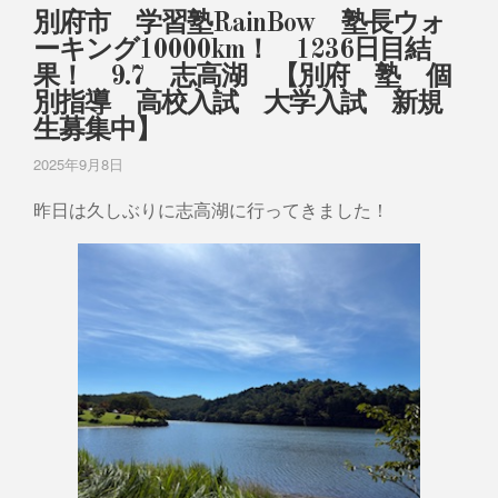
別府市 学習塾RainBow 塾長ウォ
ーキング10000km！ 1236日目結
果！ 9.7 志高湖 【別府 塾 個
別指導 高校入試 大学入試 新規
生募集中】
2025年9月8日
昨日は久しぶりに志高湖に行ってきました！