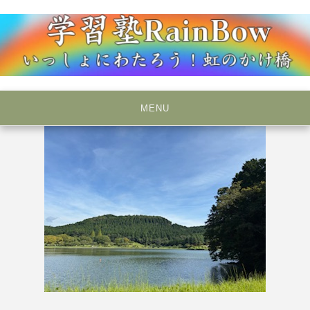
Skip
to
content
いっしょにわたろう！虹のかけ橋
学習塾RainBow
MENU