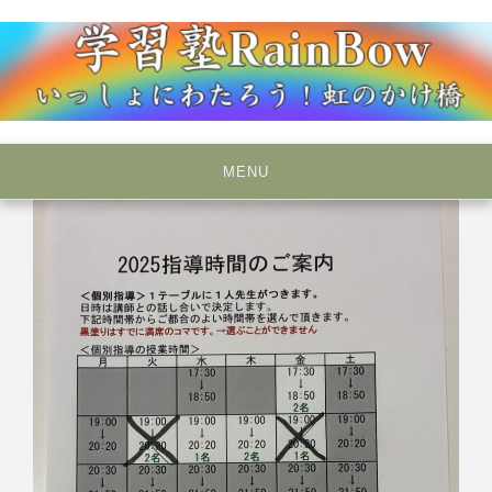
Skip
to
content
いっしょにわたろう！虹のかけ橋
学習塾RainBow
MENU