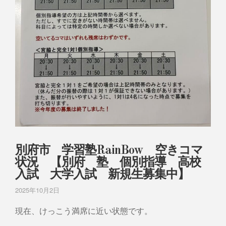
別府市 学習塾RainBow 空きコマ
状況 【別府 塾 個別指導 高校
入試 大学入試 新規生募集中】
2025年10月2日
現在、けっこう満席に近い状態です。