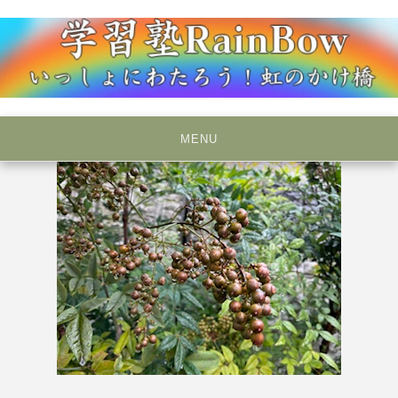
Skip
to
content
いっしょにわたろう！虹のかけ橋
学習塾RainBow
MENU