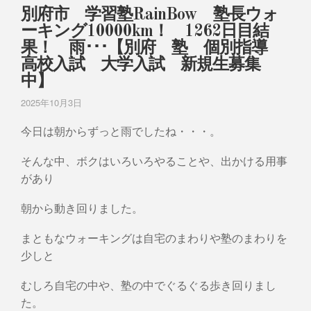
別府市 学習塾RainBow 塾長ウォ
ーキング10000km！ 1262日目結
果！ 雨･･･【別府 塾 個別指導
高校入試 大学入試 新規生募集
中】
2025年10月3日
今日は朝からずっと雨でしたね・・・。
そんな中、ボクはいろいろやることや、出かける用事
があり
朝から動き回りました。
まともなウォーキングは自宅のまわりや塾のまわりを
少しと
むしろ自宅の中や、塾の中でぐるぐる歩き回りまし
た。