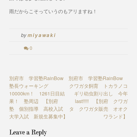
雨だからこそっていうのもアリますね！
by
miyawaki
0
Post
別府市 学習塾RainBow
別府市 学習塾RainBow
塾長ウォーキング
クワガタ飼育 トカラノコ
navigation
10000km！ 1261日目結
ギリ幼虫割り出し 今年
果！ 塾周辺 【別府
last!!!!! 【別府 クワガ
塾 個別指導 高校入試
タ クワガタ販売 オオク
大学入試 新規生募集中】
ワランド】
Leave a Reply