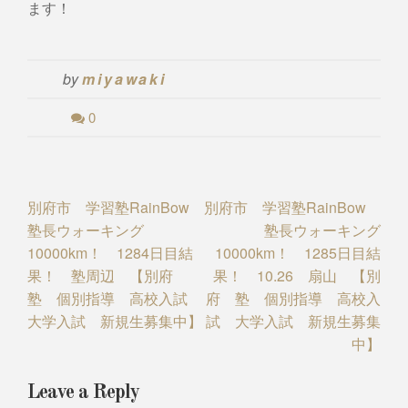
ます！
by
miyawaki
0
Post
別府市 学習塾RainBow
別府市 学習塾RainBow
塾長ウォーキング
塾長ウォーキング
navigation
10000km！ 1284日目結
10000km！ 1285日目結
果！ 塾周辺 【別府
果！ 10.26 扇山 【別
塾 個別指導 高校入試
府 塾 個別指導 高校入
大学入試 新規生募集中】
試 大学入試 新規生募集
中】
Leave a Reply