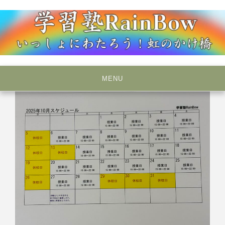
Skip
to
content
いっしょにわたろう！虹のかけ橋
学習塾RainBow
MENU