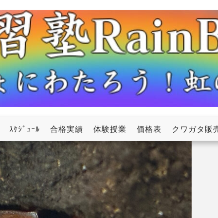
ow
ｽｹｼﾞｭｰﾙ
合格実績
体験授業
価格表
クワガタ販