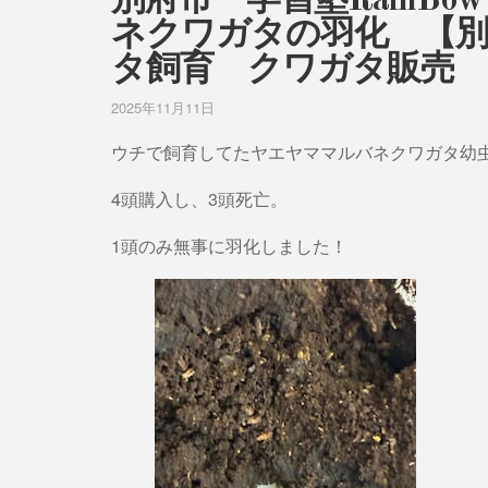
別府市 学習塾RainB
ネクワガタの羽化 【
タ飼育 クワガタ販売
2025年11月11日
ウチで飼育してたヤエヤママルバネクワガタ幼
4頭購入し、3頭死亡。
1頭のみ無事に羽化しました！