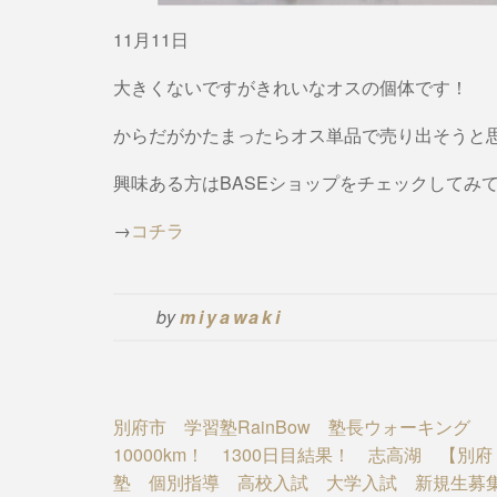
11月11日
大きくないですがきれいなオスの個体です！
からだがかたまったらオス単品で売り出そうと
興味ある方はBASEショップをチェックしてみ
→
コチラ
by
miyawaki
Post
別府市 学習塾RainBow 塾長ウォーキング
10000km！ 1300日目結果！ 志高湖 【別
navigation
塾 個別指導 高校入試 大学入試 新規生募