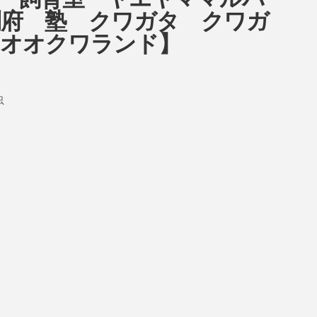
ow 飼育室 ヤエヤママルバ
別府 塾 クワガタ クワガ
 オオクワランド】
虫