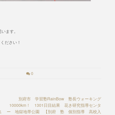
思います。
てください！
0
別府市 学習塾RainBow 塾長ウォーキング
府
10000km！ 1301日目結果 花き研究指導センタ
集
ー 地獄地帯公園 【別府 塾 個別指導 高校入