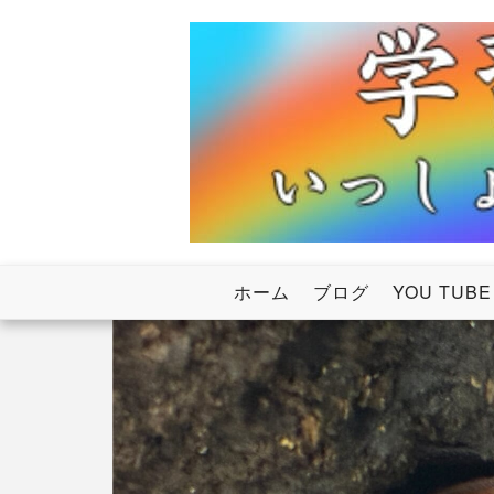
Skip
to
content
いっしょにわたろう！虹のかけ橋
学習塾RainB
ホーム
ブログ
YOU TUBE