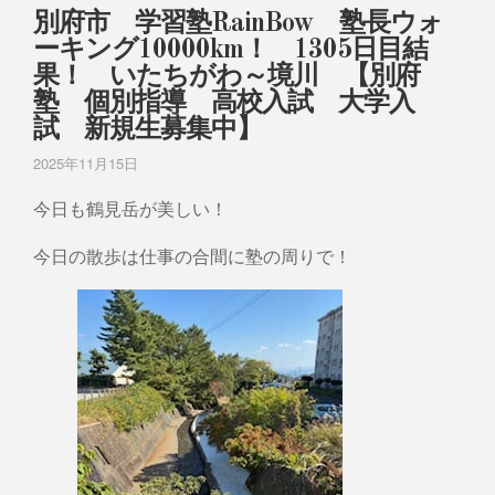
別府市 学習塾RainBow 塾長ウォ
ーキング10000km！ 1305日目結
果！ いたちがわ～境川 【別府
塾 個別指導 高校入試 大学入
試 新規生募集中】
2025年11月15日
今日も鶴見岳が美しい！
今日の散歩は仕事の合間に塾の周りで！