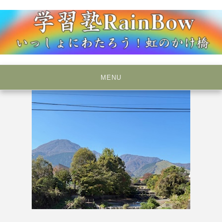
Skip
to
content
いっしょにわたろう！虹のかけ橋
学習塾RainBow
MENU