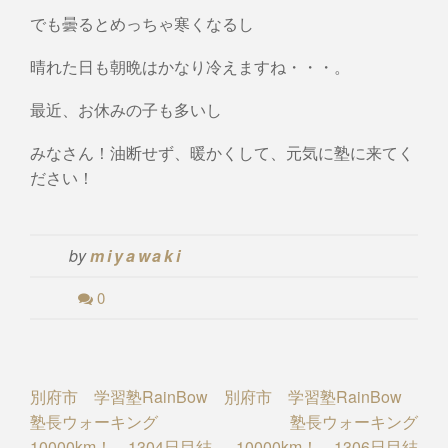
でも曇るとめっちゃ寒くなるし
晴れた日も朝晩はかなり冷えますね・・・。
最近、お休みの子も多いし
みなさん！油断せず、暖かくして、元気に塾に来てく
ださい！
by
miyawaki
0
Post
別府市 学習塾RainBow
別府市 学習塾RainBow
塾長ウォーキング
塾長ウォーキング
navigation
10000km！ 1304日目結
10000km！ 1306日目結