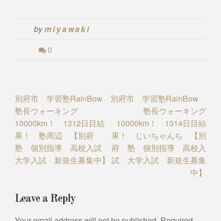
by
miyawaki
0
Post
別府市 学習塾RainBow
別府市 学習塾RainBow
塾長ウォーキング
塾長ウォーキング
navigation
10000km！ 1312日目結
10000km！ 1314日目結
果！ 塾周辺 【別府
果！ じいちゃんち 【別
塾 個別指導 高校入試
府 塾 個別指導 高校入
大学入試 新規生募集中】
試 大学入試 新規生募集
中】
Leave a Reply
Your email address will not be published.
Required