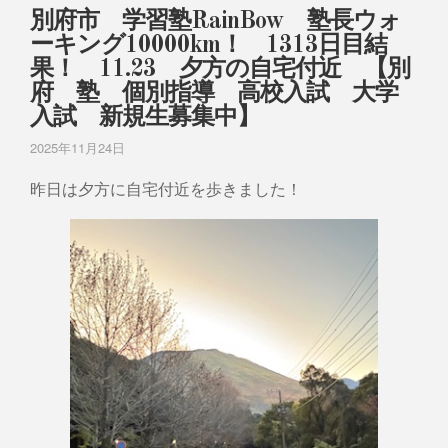
別府市 学習塾RainBow 塾長ウォ
ーキング10000km！ 1313日目結
果！ 11.23 夕方の自宅付近 【別
府 塾 個別指導 高校入試 大学
入試 新規生募集中】
2025年11月24日
昨日は夕方に自宅付近を歩きました！