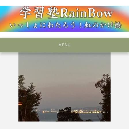
Skip
to
content
いっしょにわたろう！虹のかけ橋
学習塾RainBow
MENU