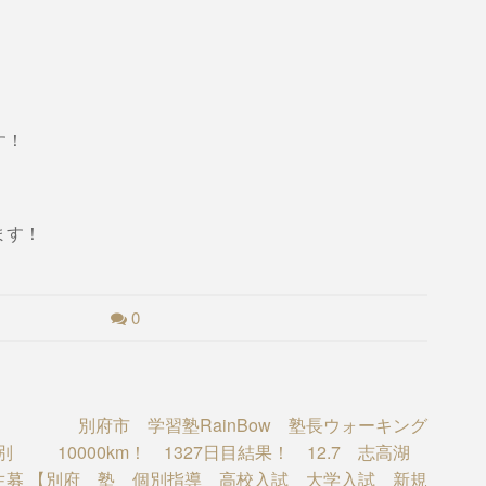
す！
ます！
0
別府市 学習塾RainBow 塾長ウォーキング
別
10000km！ 1327日目結果！ 12.7 志高湖
生募
【別府 塾 個別指導 高校入試 大学入試 新規