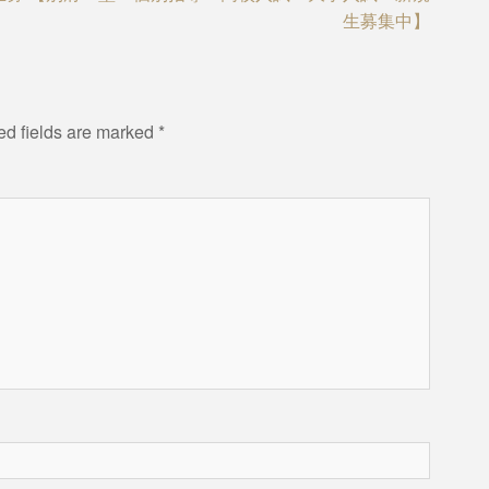
生募集中】
ed fields are marked
*