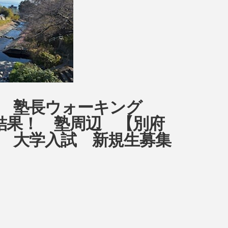
ow 塾長ウォーキング
6日目結果！ 塾周辺 【別府
 大学入試 新規生募集