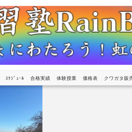
ow
ｽｹｼﾞｭｰﾙ
合格実績
体験授業
価格表
クワガタ販