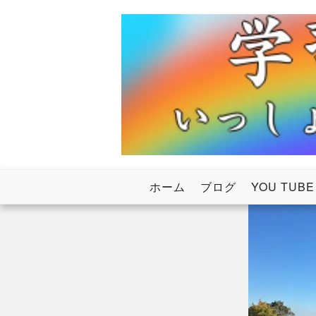
Skip
to
content
いっしょにわたろう！虹のかけ橋
学習塾RainB
ホーム
ブログ
YOU TUBE