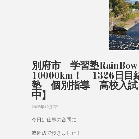
別府市 学習塾RainB
10000km！ 132
塾 個別指導 高校入試
中】
2025年12月7日
今日は仕事の合間に
塾周辺で歩きました！