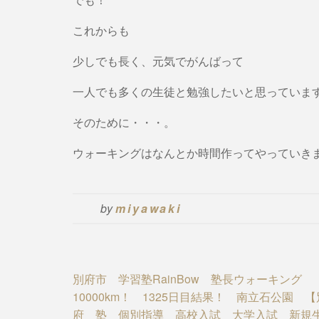
これからも
少しでも長く、元気でがんばって
一人でも多くの生徒と勉強したいと思っていま
そのために・・・。
ウォーキングはなんとか時間作ってやっていき
by
miyawaki
Post
別府市 学習塾RainBow 塾長ウォーキング
10000km！ 1325日目結果！ 南立石公園 【
navigation
府 塾 個別指導 高校入試 大学入試 新規