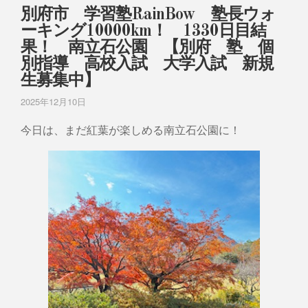
別府市 学習塾RainBow 塾長ウォ
ーキング10000km！ 1330日目結
果！ 南立石公園 【別府 塾 個
別指導 高校入試 大学入試 新規
生募集中】
2025年12月10日
今日は、まだ紅葉が楽しめる南立石公園に！