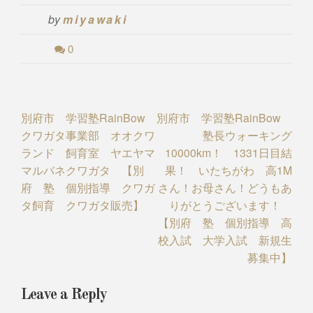
by
miyawaki
0
Post
別府市 学習塾RainBow
別府市 学習塾RainBow
クワガタ事業部 オオクワ
塾長ウォーキング
navigation
ランド 飼育室 ヤエヤマ
10000km！ 1331日目結
マルバネクワガタ 【別
果！ いたちがわ 高1M
府 塾 個別指導 クワガ
さん！お母さん！どうもあ
タ飼育 クワガタ販売】
りがとうございます！
【別府 塾 個別指導 高
校入試 大学入試 新規生
募集中】
Leave a Reply