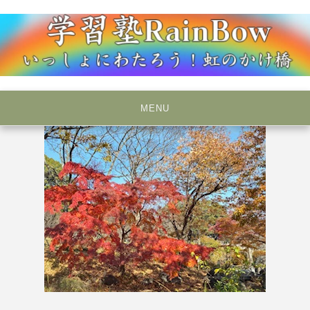
Skip
to
content
いっしょにわたろう！虹のかけ橋
学習塾RainBow
MENU