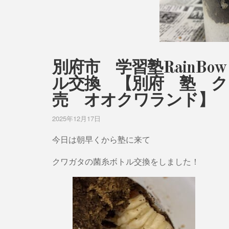
別府市 学習塾RainB
ル交換 【別府 塾 ク
売 オオクワランド】
2025年12月17日
今日は朝早くから塾に来て
クワガタの菌糸ボトル交換をしました！