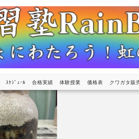
ow
ｽｹｼﾞｭｰﾙ
合格実績
体験授業
価格表
クワガタ販