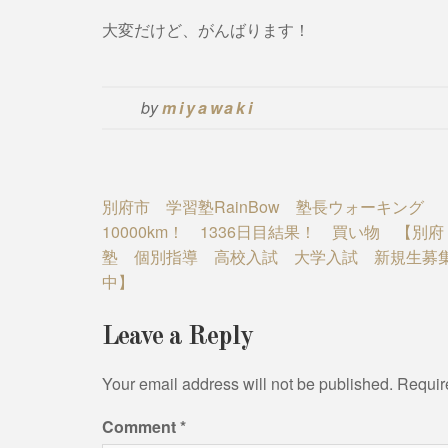
大変だけど、がんばります！
by
miyawaki
Post
別府市 学習塾RainBow 塾長ウォーキング
10000km！ 1336日目結果！ 買い物 【別
navigation
塾 個別指導 高校入試 大学入試 新規生募
中】
Leave a Reply
Your email address will not be published.
Requir
Comment
*