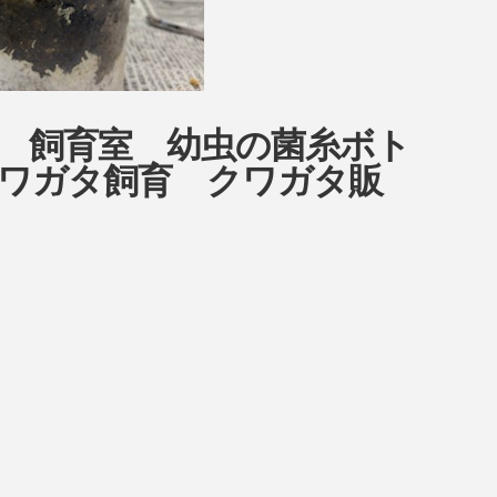
ow 飼育室 幼虫の菌糸ボト
ワガタ飼育 クワガタ販