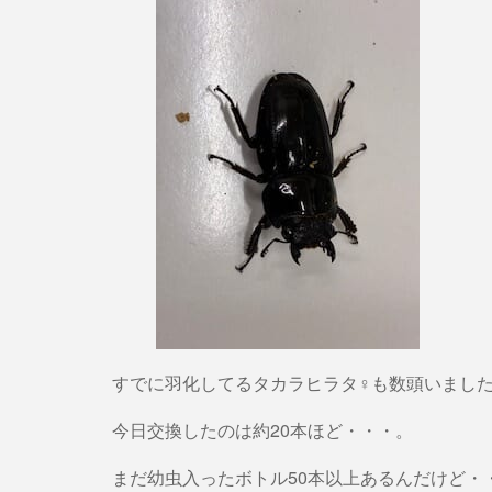
すでに羽化してるタカラヒラタ♀も数頭いまし
今日交換したのは約20本ほど・・・。
まだ幼虫入ったボトル50本以上あるんだけど・