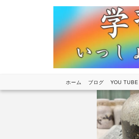
Skip
to
content
いっしょにわたろう！虹のかけ橋
学習塾RainB
ホーム
ブログ
YOU TUBE