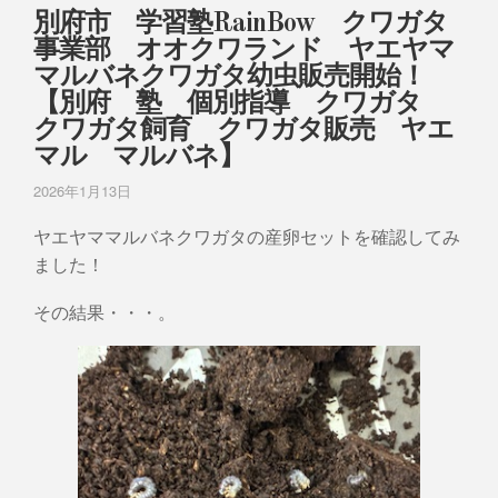
別府市 学習塾RainBow クワガタ
事業部 オオクワランド ヤエヤマ
マルバネクワガタ幼虫販売開始！
【別府 塾 個別指導 クワガタ
クワガタ飼育 クワガタ販売 ヤエ
マル マルバネ】
2026年1月13日
ヤエヤママルバネクワガタの産卵セットを確認してみ
ました！
その結果・・・。