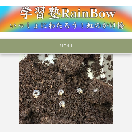
Skip
to
content
いっしょにわたろう！虹のかけ橋
学習塾RainBow
MENU