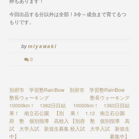
卵もあります！
今回出品する分以外は全部！3令～成虫まで育てるつ
もりです。
by
miyawaki
0
Post
別府市 学習塾RainBow
別府市 学習塾RainBow
塾長ウォーキング
塾長ウォーキング
navigation
10000km！ 1362日目結
10000km！ 1363日目結
果！ 南立石公園 【別
果！ 1.12 南立石公園
府 塾 個別指導 高校入
【別府 塾 個別指導 高
試 大学入試 新規生募集
校入試 大学入試 新規生
中】
募集中】