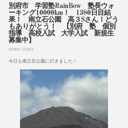
別府市 学習塾RainBow 塾長ウォ
ーキング10000km！ 1380日目結
果！ 南立石公園 高３Sさん！どう
もありがとう！ 【別府 塾 個別
指導 高校入試 大学入試 新規生
募集中】
2026年1月29日
今日も南立石公園に行きました！