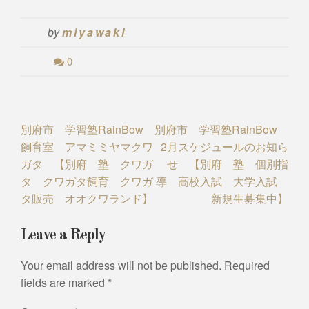
by
miyawaki
0
Post
別府市 学習塾RainBow
別府市 学習塾RainBow
飼育室 アマミミヤマクワ
2月スケジュールのお知ら
navigation
ガタ 【別府 塾 クワガ
せ 【別府 塾 個別指
タ クワガタ飼育 クワガ
導 高校入試 大学入試
タ販売 オオクワランド】
新規生募集中】
Leave a Reply
Your email address will not be published.
Required
fields are marked
*