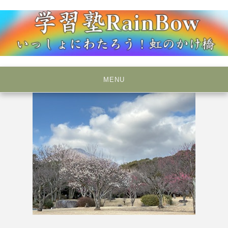
Skip
to
content
いっしょにわたろう！虹のかけ橋
学習塾RainBow
MENU