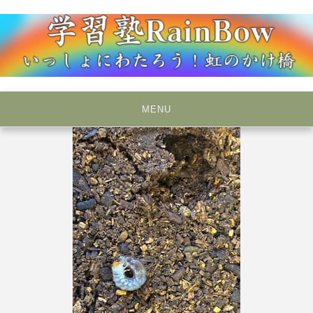
Skip
to
content
いっしょにわたろう！虹のかけ橋
学習塾RainBow
MENU