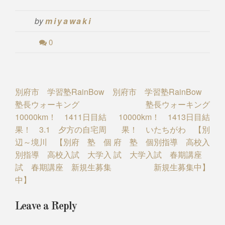
by
miyawaki
0
Post
別府市 学習塾RainBow
別府市 学習塾RainBow
塾長ウォーキング
塾長ウォーキング
navigation
10000km！ 1411日目結
10000km！ 1413日目結
果！ 3.1 夕方の自宅周
果！ いたちがわ 【別
辺～境川 【別府 塾 個
府 塾 個別指導 高校入
別指導 高校入試 大学入
試 大学入試 春期講座
試 春期講座 新規生募集
新規生募集中】
中】
Leave a Reply