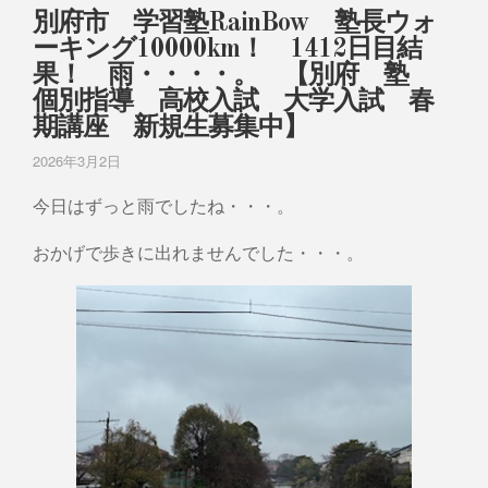
別府市 学習塾RainBow 塾長ウォ
ーキング10000km！ 1412日目結
果！ 雨・・・・。 【別府 塾
個別指導 高校入試 大学入試 春
期講座 新規生募集中】
2026年3月2日
今日はずっと雨でしたね・・・。
おかげで歩きに出れませんでした・・・。