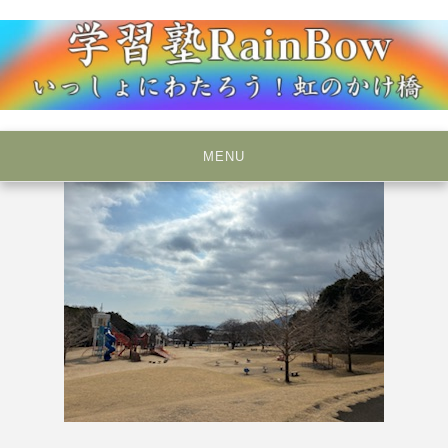
Skip
to
content
いっしょにわたろう！虹のかけ橋
学習塾RainBow
MENU