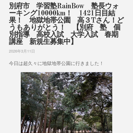
別府市 学習塾RainBow 塾長ウォ
ーキング10000km！ 1421日目結
果！ 地獄地帯公園 高３Tさん！ど
うもありがとう！ 【別府 塾 個
別指導 高校入試 大学入試 春期
講座 新規生募集中】
2026年3月11日
今日は超久々に地獄地帯公園に行きました！