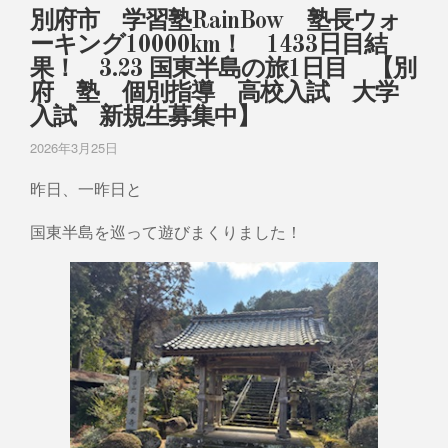
別府市 学習塾RainBow 塾長ウォ
ーキング10000km！ 1433日目結
果！ 3.23 国東半島の旅1日目 【別
府 塾 個別指導 高校入試 大学
入試 新規生募集中】
2026年3月25日
昨日、一昨日と
国東半島を巡って遊びまくりました！