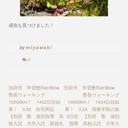
成虫も見つけました！
by
miyawaki
0
Post
別府市 学習塾RainBow
別府市 学習塾RainBow
塾長ウォーキング
塾長ウォーキング
navigation
10000km！ 1432日目結
10000km！ 1434日目結
果！ 3.22 自宅周辺
果！ 3.24 国東半島の旅
【別府 塾 個別指導 高
2日目 【別府 塾 個別
校入試 大学入試 新規生
指導 高校入試 大学入