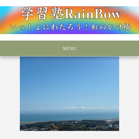
Skip
to
content
いっしょにわたろう！虹のかけ橋
学習塾RainBow
MENU