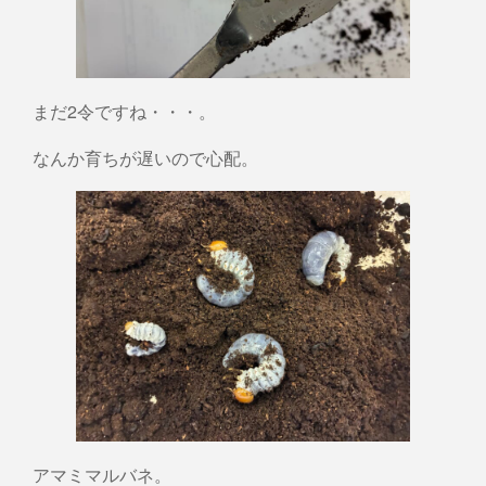
まだ2令ですね・・・。
なんか育ちが遅いので心配。
アマミマルバネ。