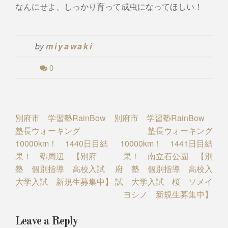
なんにせよ、しっかり育って成虫になってほしい！
by
miyawaki
0
Post
別府市 学習塾RainBow
別府市 学習塾RainBow
塾長ウォーキング
塾長ウォーキング
navigation
10000km！ 1440日目結
10000km！ 1441日目結
果！ 塾周辺 【別府
果！ 南立石公園 【別
塾 個別指導 高校入試
府 塾 個別指導 高校入
大学入試 新規生募集中】
試 大学入試 桜 ソメイ
ヨシノ 新規生募集中】
Leave a Reply