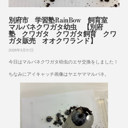
別府市 学習塾RainBow 飼育室
マルバネクワガタ幼虫 【別府
塾 クワガタ クワガタ飼育 クワ
ガタ販売 オオクワランド】
2026年3月31日
今日はマルバネクワガタ幼虫のエサ交換をしました！
ちなみにアイキャッチ画像はヤエヤママルバネ。