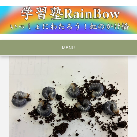
Skip
to
content
いっしょにわたろう！虹のかけ橋
学習塾RainBow
MENU