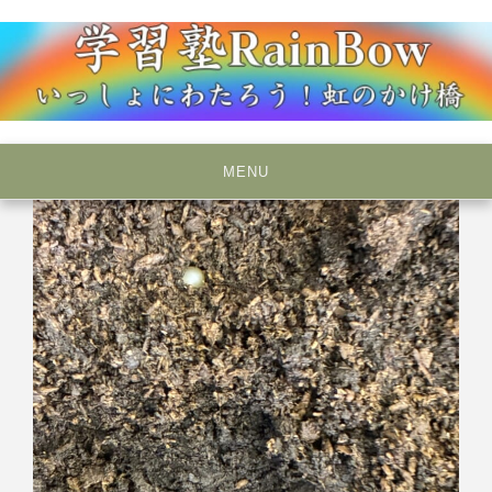
Skip
to
content
いっしょにわたろう！虹のかけ橋
学習塾RainBow
MENU