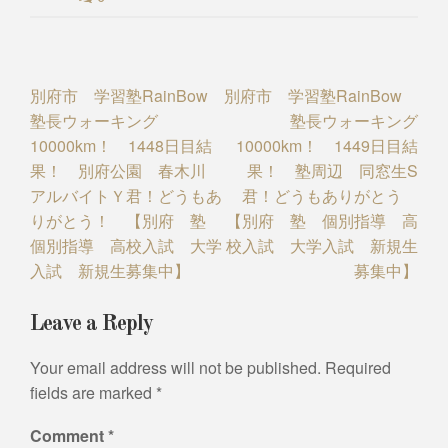
Post
別府市 学習塾RainBow
別府市 学習塾RainBow
塾長ウォーキング
塾長ウォーキング
navigation
10000km！ 1448日目結
10000km！ 1449日目結
果！ 別府公園 春木川
果！ 塾周辺 同窓生S
アルバイトＹ君！どうもあ
君！どうもありがとう
りがとう！ 【別府 塾
【別府 塾 個別指導 高
個別指導 高校入試 大学
校入試 大学入試 新規生
入試 新規生募集中】
募集中】
Leave a Reply
Your email address will not be published.
Required
fields are marked
*
Comment
*