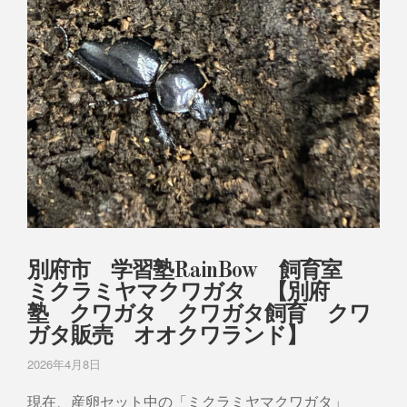
別府市 学習塾RainBow 飼育室
ミクラミヤマクワガタ 【別府
塾 クワガタ クワガタ飼育 クワ
ガタ販売 オオクワランド】
2026年4月8日
現在、産卵セット中の「ミクラミヤマクワガタ」