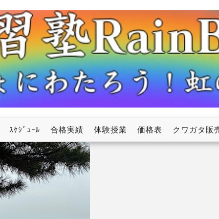
ow
ｽｹｼﾞｭｰﾙ
合格実績
体験授業
価格表
クワガタ販