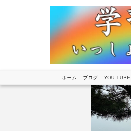
Skip
to
content
いっしょにわたろう！虹のかけ橋
学習塾RainB
ホーム
ブログ
YOU TUBE