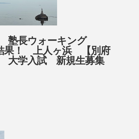
ow 塾長ウォーキング
9日目結果！ 上人ヶ浜 【別府
 大学入試 新規生募集