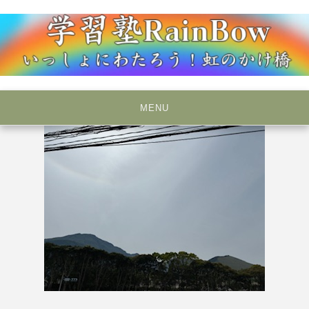
Skip
to
content
いっしょにわたろう！虹のかけ橋
学習塾RainBow
MENU