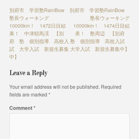
Post
別府市 学習塾RainBow
別府市 学習塾RainBow
塾長ウォーキング
塾長ウォーキング
navigation
10000km！ 1472日目結
10000km！ 1474日目結
果！ 中津耶馬渓 【別
果！ 塾周辺 【別府
府 塾 個別指導 高校入
塾 個別指導 高校入試
試 大学入試 新規生募集
大学入試 新規生募集中】
中】
Leave a Reply
Your email address will not be published.
Required
fields are marked
*
Comment
*