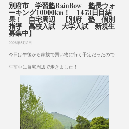
別府市 学習塾RainBow 塾長ウォ
ーキング10000km！ 1473日目結
果！ 自宅周辺 【別府 塾 個別
指導 高校入試 大学入試 新規生
募集中】
2026年5月2日
今日は午後から家族で買い物に行く予定だったので
午前中に自宅周辺で歩きました！