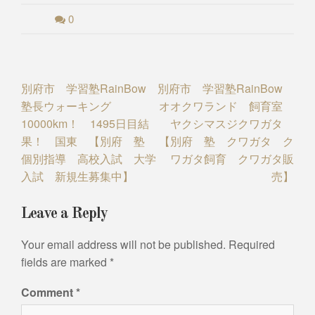
0
Post
別府市 学習塾RainBow
別府市 学習塾RainBow
塾長ウォーキング
オオクワランド 飼育室
navigation
10000km！ 1495日目結
ヤクシマスジクワガタ
果！ 国東 【別府 塾
【別府 塾 クワガタ ク
個別指導 高校入試 大学
ワガタ飼育 クワガタ販
入試 新規生募集中】
売】
Leave a Reply
Your email address will not be published.
Required
fields are marked
*
Comment
*