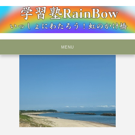
Skip
to
content
いっしょにわたろう！虹のかけ橋
学習塾RainBow
MENU