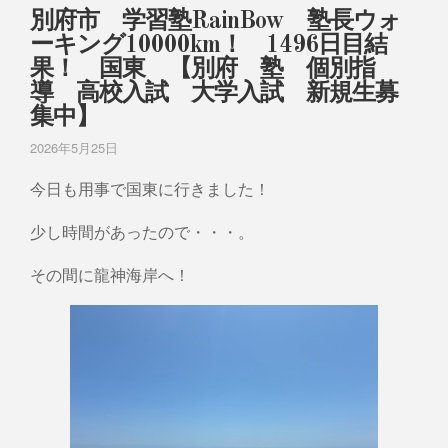
別府市 学習塾RainBow 塾長ウォ
ーキング10000km！ 1496日目結
果！ 国東 【別府 塾 個別指
導 高校入試 大学入試 新規生募
集中】
2026年5月25日
今日も用事で国東に行きました！
少し時間があったので・・・。
その間に龍神海岸へ！