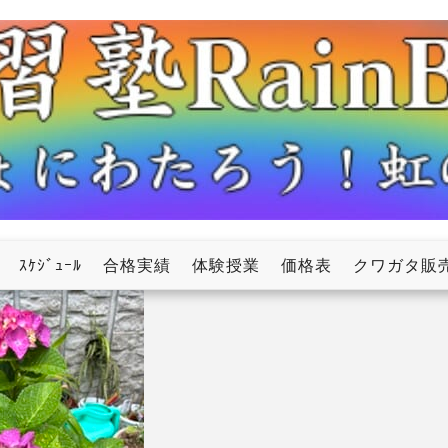
ow
ｽｹｼﾞｭｰﾙ
合格実績
体験授業
価格表
クワガタ販