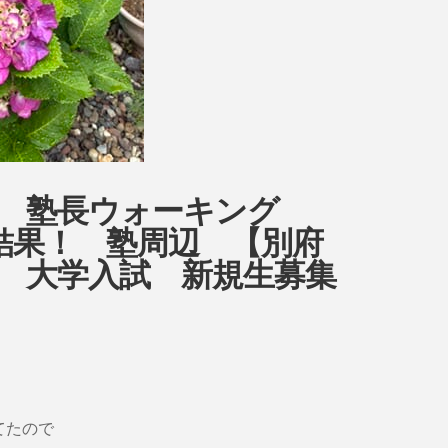
ow 塾長ウォーキング
9日目結果！ 塾周辺 【別府
 大学入試 新規生募集
てたので