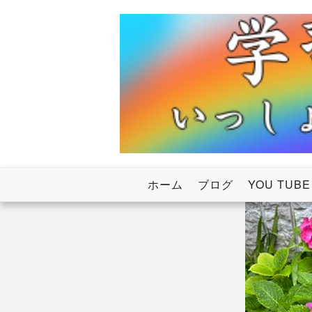
Skip
to
content
いっしょにわたろう！虹のかけ橋
学習塾RainB
ホーム
ブログ
YOU TUBE