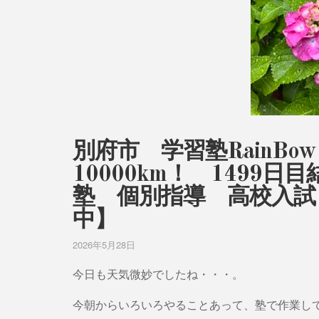
別府市 学習塾RainB
10000km！ 149
塾 個別指導 高校入試
中】
2026年5月28日
今日も天気微妙でしたね・・・。
今朝からいろいろやることあって、塾で作業し