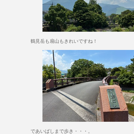
鶴見岳も扇山もきれいですね！
であいばしまで歩き・・・。