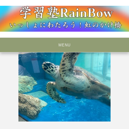
Skip
to
content
いっしょにわたろう！虹のかけ橋
学習塾RainBow
MENU