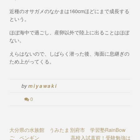
近種のオサガメのなかまは160cmほどにまで成長する
という。
ほぼ海中で過ごし、産卵以外で陸上に出ることはほぼ
ない。
えらはないので、しばらく潜った後、海面に息継ぎの
ため上がってくる。
by
miyawaki
0
Post
大分県の水族館 うみたま
別府市 学習塾RainBow
ご ペンギン
高校入試直前！受験勉強は
navigation