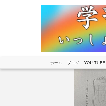
Skip
to
content
いっしょにわたろう！虹のかけ橋
学習塾RainB
ホーム
ブログ
YOU TUBE