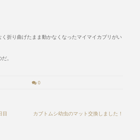
なく折り曲げたまま動かなくなったマイマイカブリがい
のだ。
0
日目
カブトムシ幼虫のマット交換しました！