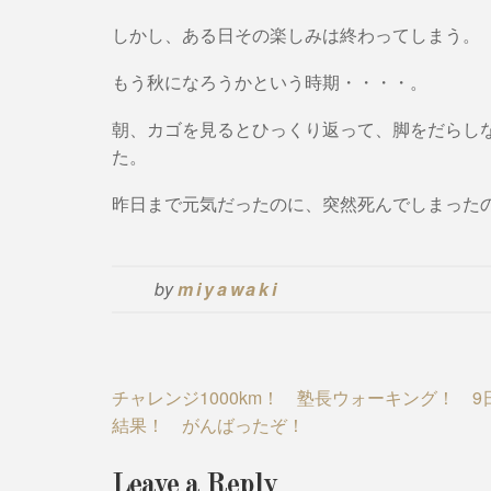
しかし、ある日その楽しみは終わってしまう。
もう秋になろうかという時期・・・・。
朝、カゴを見るとひっくり返って、脚をだらし
た。
昨日まで元気だったのに、突然死んでしまった
by
miyawaki
Post
チャレンジ1000km！ 塾長ウォーキング！ 9
結果！ がんばったぞ！
navigation
Leave a Reply