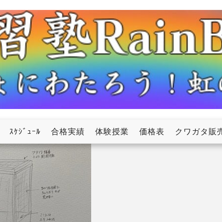
ow
ｽｹｼﾞｭｰﾙ
合格実績
体験授業
価格表
クワガタ販