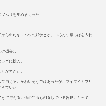
タツムリを集めまくった。
畑から出たキャベツの残骸とか、いろんな葉っぱを入れ
たの機会に。
のカゴに投入。
ことができた。
して与える。かわいそうではあったが、マイマイカブリ
てきていた。
てきて与える。他の昆虫も飼育している哲也にとって、