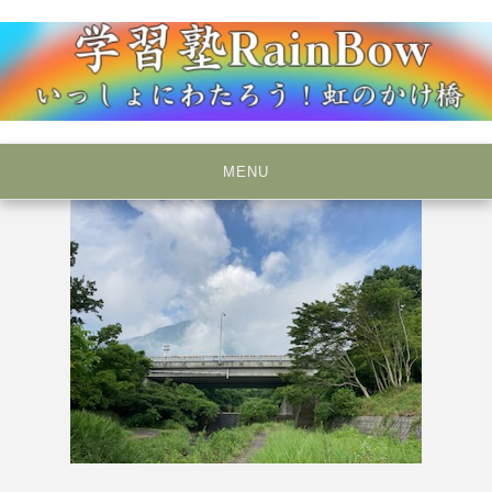
Skip
to
content
いっしょにわたろう！虹のかけ橋
学習塾RainBow
MENU