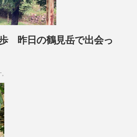
長散歩 昨日の鶴見岳で出会っ
す。