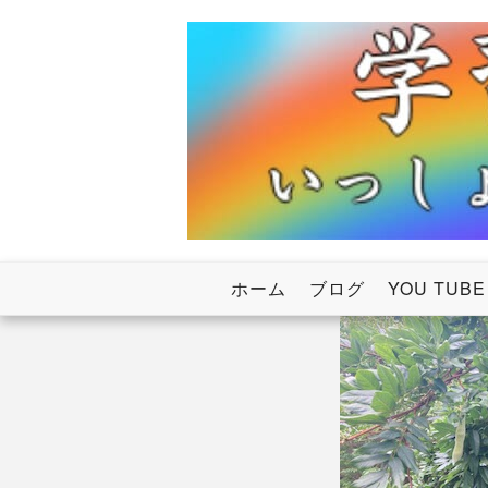
Skip
to
content
いっしょにわたろう！虹のかけ橋
学習塾RainB
ホーム
ブログ
YOU TUBE