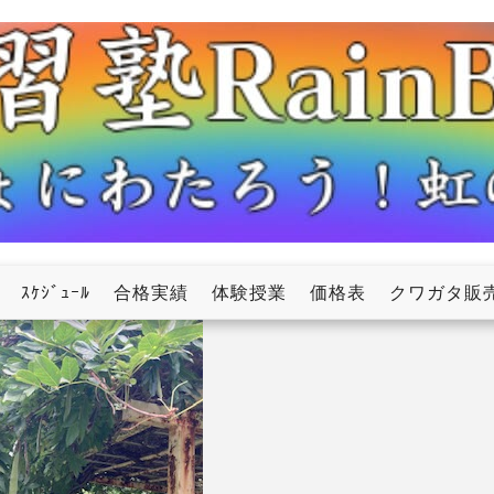
ow
ｽｹｼﾞｭｰﾙ
合格実績
体験授業
価格表
クワガタ販