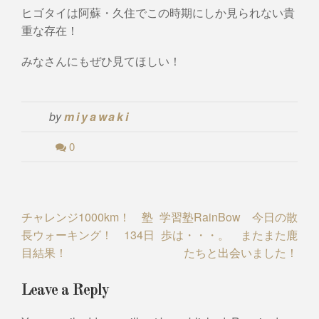
ヒゴタイは阿蘇・久住でこの時期にしか見られない貴
重な存在！
みなさんにもぜひ見てほしい！
by
miyawaki
0
Post
チャレンジ1000km！ 塾
学習塾RainBow 今日の散
長ウォーキング！ 134日
歩は・・・。 またまた鹿
navigation
目結果！
たちと出会いました！
Leave a Reply