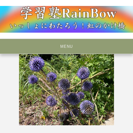
Skip
to
content
いっしょにわたろう！虹のかけ橋
学習塾RainBow
MENU