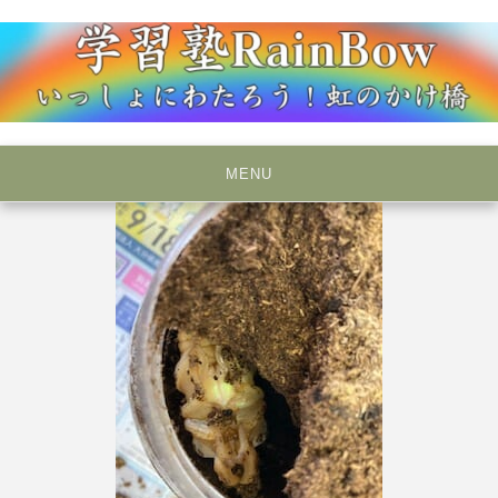
Skip
to
content
いっしょにわたろう！虹のかけ橋
学習塾RainBow
MENU