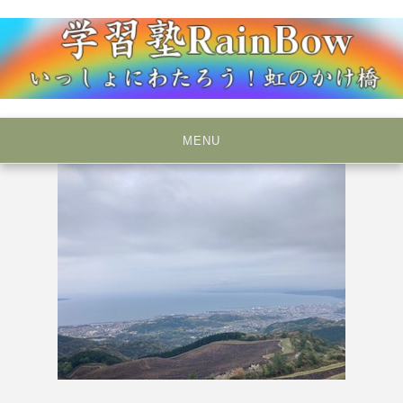
Skip
to
content
いっしょにわたろう！虹のかけ橋
学習塾RainBow
MENU