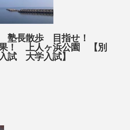
ow 塾長散歩 目指せ！
目結果！ 上人ヶ浜公園 【別
入試 大学入試】
！