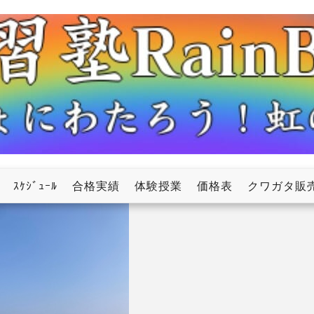
ow
ｽｹｼﾞｭｰﾙ
合格実績
体験授業
価格表
クワガタ販