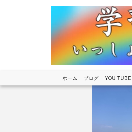
Skip
to
content
いっしょにわたろう！虹のかけ橋
学習塾RainB
ホーム
ブログ
YOU TUBE