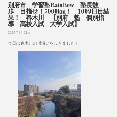
別府市 学習塾RainBow 塾長散
歩 目指せ！7000km！ 1009日目結
果！ 春木川 【別府 塾 個別指
導 高校入試 大学入試】
2025年1月23日
今日は春木川の川沿いを歩きました！