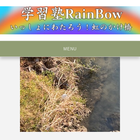
Skip
to
content
いっしょにわたろう！虹のかけ橋
学習塾RainBow
MENU