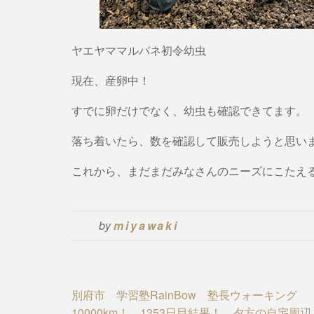
ヤエヤママルバネ初令幼虫
現在、産卵中！
すでに卵だけでなく、幼虫も確認できてます。
落ち着いたら、数を確認して販売しようと思い
これから、まだまだみなさんのニーズにこたえ
by
miyawaki
Post
別府市 学習塾RainBow 塾長ウォーキング
10000km！ 1353日目結果！ 夕方の自宅周