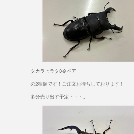
タカラヒラタ3令ペア
の2種類です！ご注文お待ちしております！
多分売り出す予定・・・。