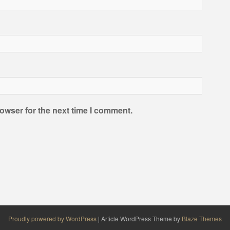
owser for the next time I comment.
Proudly powered by WordPress
|
Article WordPress Theme by
Blaze Themes