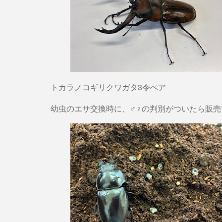
トカラノコギリクワガタ3令ぺア
幼虫のエサ交換時に、♂♀の判別がついたら販売