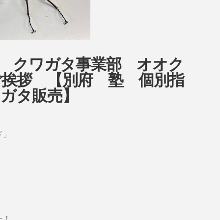
ow クワガタ事業部 オオク
挨拶 【別府 塾 個別指
ワガタ販売】
ド」
た！