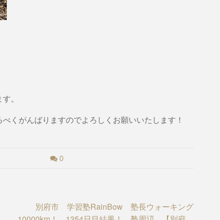
ます。
るべくがんばりますのでよろしくお願いいたします！
0
別府市 学習塾RainBow 塾長ウォーキング
辺
10000km！ 1354日目結果！ 塾周辺 【別府