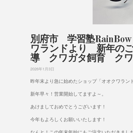
別府市 学習塾RainB
ワランドより 新年のご
導 クワガタ飼育 ク
2026年1月3日
昨年末より急に始めたショップ「オオクワラン
新年早々！営業開始してますよ～。
あけましておめでとうございます！
今年もよろしくお願いいたします！
なんと！この年末年始にもご注文いただきまし