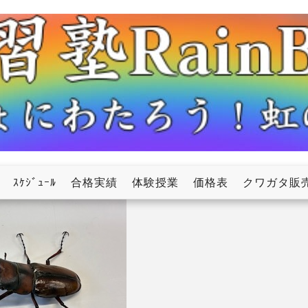
ow
ｽｹｼﾞｭｰﾙ
合格実績
体験授業
価格表
クワガタ販