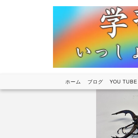
Skip
to
content
いっしょにわたろう！虹のかけ橋
学習塾RainB
ホーム
ブログ
YOU TUBE